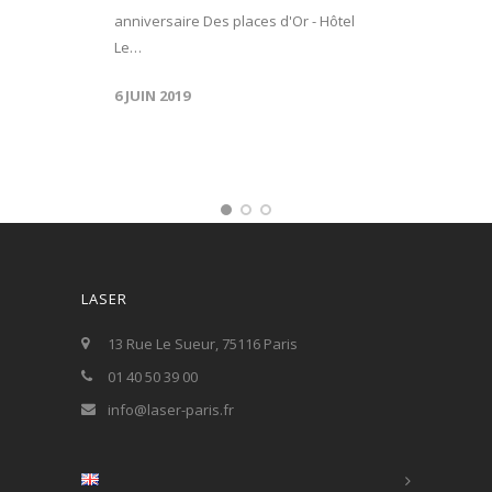
anniversaire Des places d'Or - Hôtel
Le…
6 JUIN 2019
LASER
13 Rue Le Sueur, 75116 Paris
01 40 50 39 00
info@laser-paris.fr