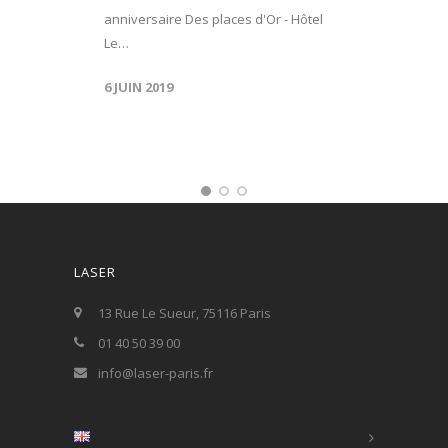
anniversaire Des places d'Or - Hôtel
Le…
6 JUIN 2019
LASER
13 Rue Le Sueur, 75116 Paris
01 40 50 39 00
info@laser-paris.fr