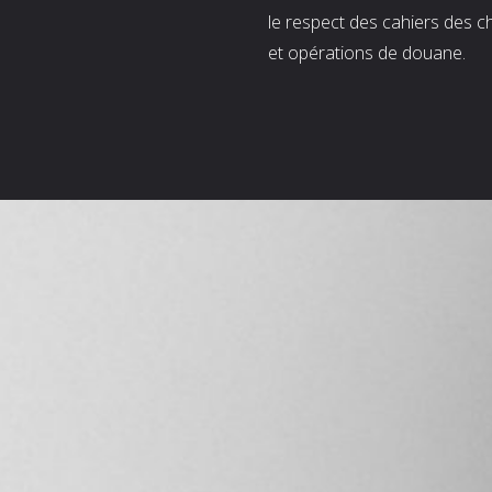
le respect des cahiers des c
et opérations de douane.