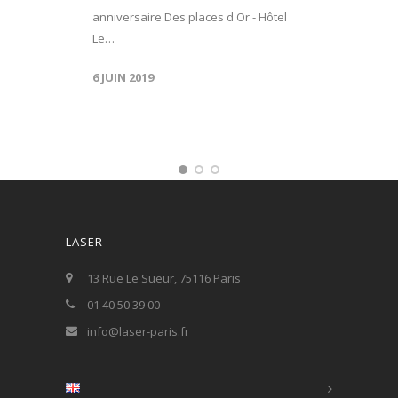
anniversaire Des places d'Or - Hôtel
Le…
6 JUIN 2019
LASER
13 Rue Le Sueur, 75116 Paris
01 40 50 39 00
info@laser-paris.fr