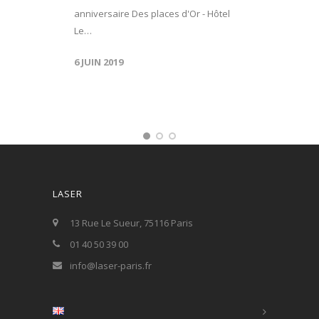
anniversaire Des places d'Or - Hôtel
Le…
6 JUIN 2019
LASER
13 Rue Le Sueur, 75116 Paris
01 40 50 39 00
info@laser-paris.fr