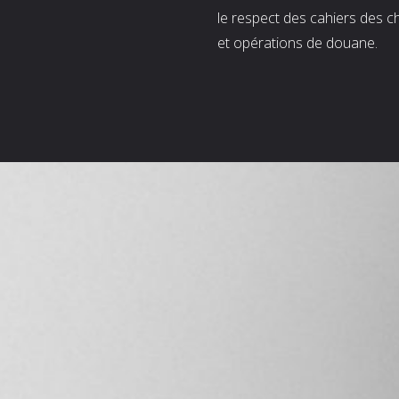
le respect des cahiers des c
et opérations de douane.