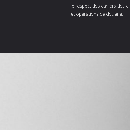
le respect des cahiers des c
et opérations de douane.