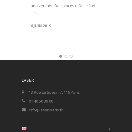
anniversaire Des places d'Or - Hôtel
Le…
6 JUIN 2019
LASER
13 Rue Le Sueur, 75116 Paris
01 40 50 39 00
info@laser-paris.fr