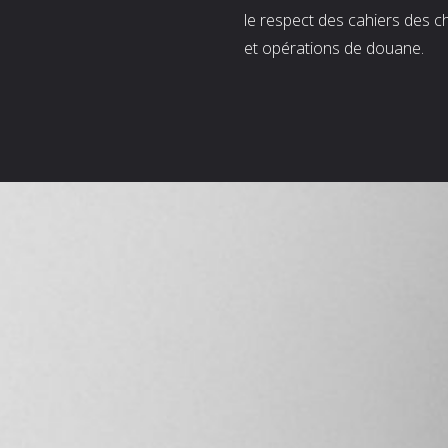
le respect des cahiers des c
et opérations de douane.