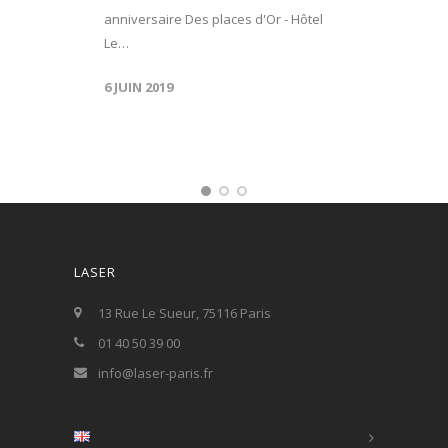
anniversaire Des places d'Or - Hôtel
Le…
6 JUIN 2019
LASER
13 Rue Le Sueur, 75116 Paris
01 40 50 39 00
info@laser-paris.fr