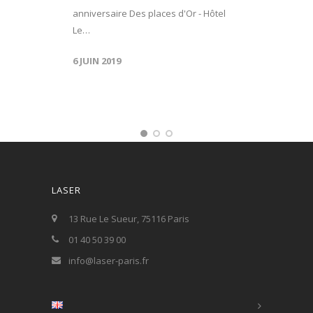
anniversaire Des places d'Or - Hôtel
Le…
6 JUIN 2019
LASER
13 Rue Le Sueur, 75116 Paris
01 40 50 39 00
info@laser-paris.fr