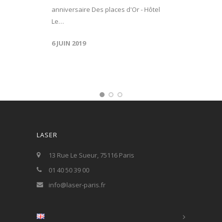
anniversaire Des places d'Or - Hôtel
Le…
6 JUIN 2019
LASER
13 Rue Le Sueur, 75116 Paris
01 40 50 39 00
info@laser-paris.fr