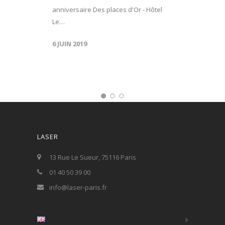
anniversaire Des places d'Or - Hôtel
Le…
6 JUIN 2019
LASER
13 Rue Le Sueur, 75116 Paris
01 40 50 39 00
info@laser-paris.fr