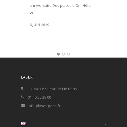
anniversaire Des places d'Or - Hôtel
Le…
6 JUIN 2019
LASER
13 Rue Le Sueur, 75116 Paris
01 40 50 39 00
info@laser-paris.fr