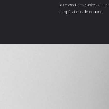
le respect des cahiers des c
et opérations de douane.