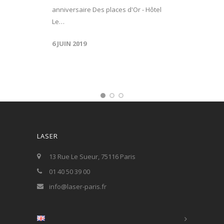
anniversaire Des places d'Or - Hôtel
Le…
6 JUIN 2019
LASER
13 Rue Le Sueur, 75116 Paris
01 40 50 39 00
info@laser-paris.fr