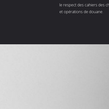
le respect des cahiers des c
et opérations de douane.