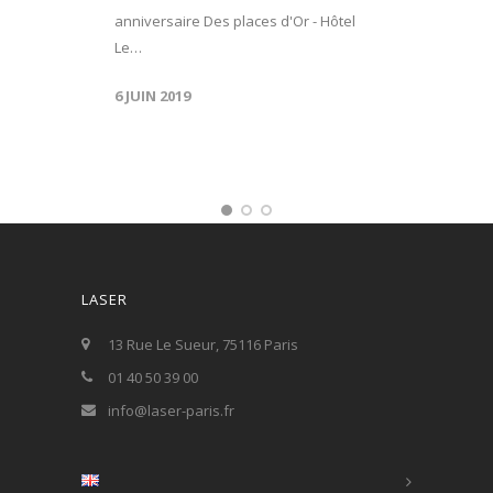
anniversaire Des places d'Or - Hôtel
Le…
6 JUIN 2019
LASER
13 Rue Le Sueur, 75116 Paris
01 40 50 39 00
info@laser-paris.fr