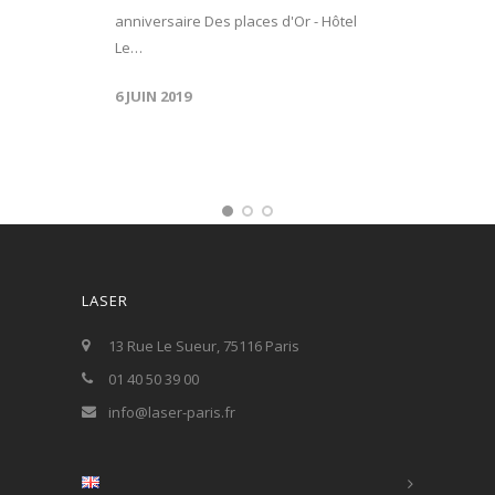
anniversaire Des places d'Or - Hôtel
Le…
6 JUIN 2019
LASER
13 Rue Le Sueur, 75116 Paris
01 40 50 39 00
info@laser-paris.fr