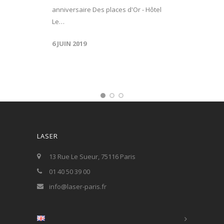
anniversaire Des places d'Or - Hôtel
Le…
6 JUIN 2019
LASER
13 Rue Le Sueur, 75116 Paris
01 40 50 39 00
info@laser-paris.fr