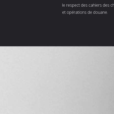
le respect des cahiers des c
et opérations de douane.