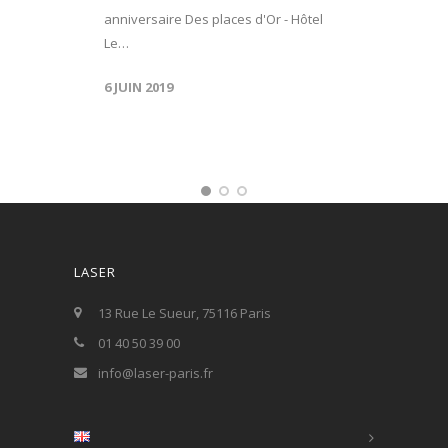
anniversaire Des places d'Or - Hôtel
Le…
6 JUIN 2019
LASER
13 Rue Le Sueur, 75116 Paris
01 40 50 39 00
info@laser-paris.fr