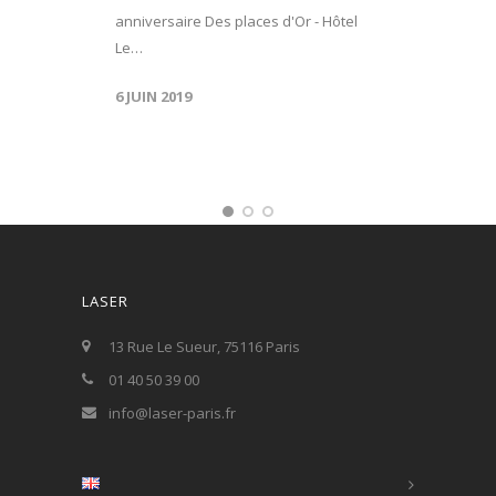
anniversaire Des places d'Or - Hôtel
Le…
6 JUIN 2019
LASER
13 Rue Le Sueur, 75116 Paris
01 40 50 39 00
info@laser-paris.fr