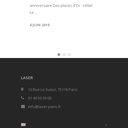
anniversaire Des places d'Or - Hôtel
Le…
6 JUIN 2019
LASER
13 Rue Le Sueur, 75116 Paris
01 40 50 39 00
info@laser-paris.fr