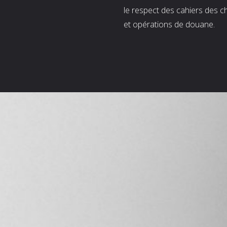
le respect des cahiers des c
et opérations de douane.