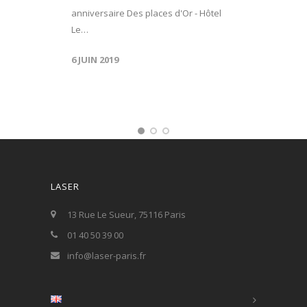
anniversaire Des places d'Or - Hôtel
Le…
6 JUIN 2019
LASER
13 Rue Le Sueur, 75116 Paris
01 40 50 39 00
info@laser-paris.fr