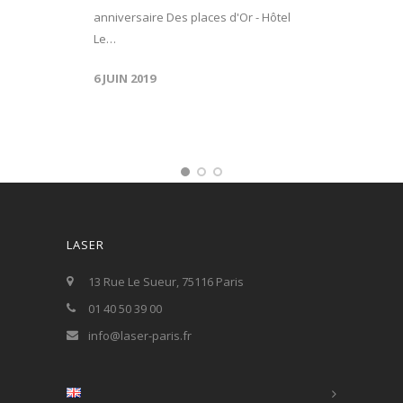
anniversaire Des places d'Or - Hôtel
Le…
6 JUIN 2019
LASER
13 Rue Le Sueur, 75116 Paris
01 40 50 39 00
info@laser-paris.fr