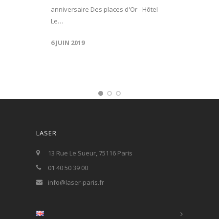
anniversaire Des places d'Or - Hôtel
Le…
6 JUIN 2019
LASER
13 Rue Le Sueur, 75116 Paris
01 40 50 39 00
info@laser-paris.fr