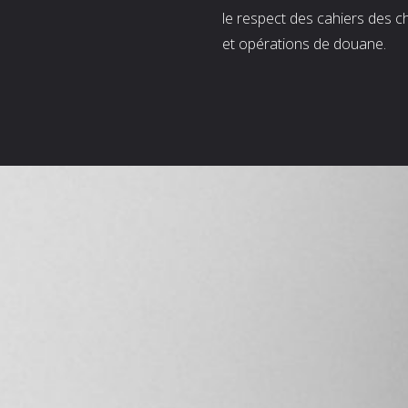
le respect des cahiers des c
et opérations de douane.