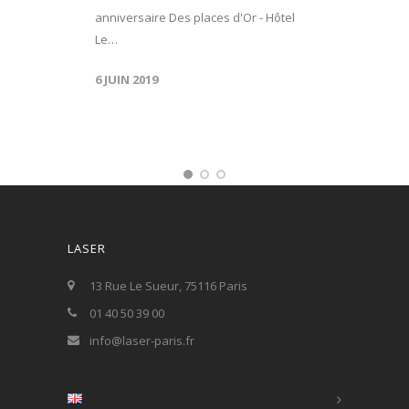
anniversaire Des places d'Or - Hôtel
Le…
6 JUIN 2019
LASER
13 Rue Le Sueur, 75116 Paris
01 40 50 39 00
info@laser-paris.fr