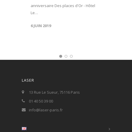
anniversaire Des places d'Or - Hôtel
Le…
6 JUIN 2019
LASER
13 Rue Le Sueur, 75116 Paris
01 40 50 39 00
info@laser-paris.fr