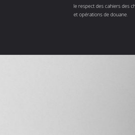
le respect des cahiers des c
et opérations de douane.