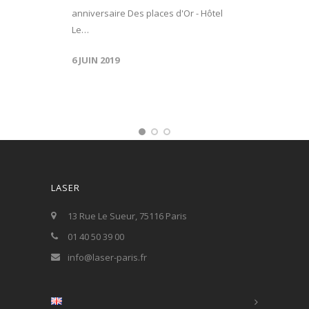
anniversaire Des places d'Or - Hôtel
Le…
6 JUIN 2019
LASER
13 Rue Le Sueur, 75116 Paris
01 40 50 39 00
info@laser-paris.fr