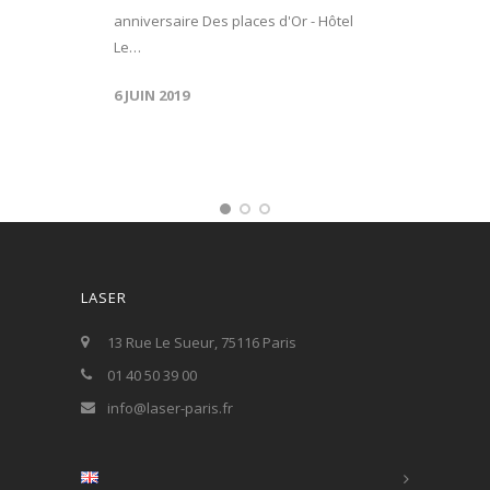
anniversaire Des places d'Or - Hôtel
Le…
6 JUIN 2019
LASER
13 Rue Le Sueur, 75116 Paris
01 40 50 39 00
info@laser-paris.fr