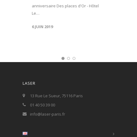
anniversaire Des places d'Or - Hôtel
Le…
6 JUIN 2019
LASER
13 Rue Le Sueur, 75116 Paris
01 40 50 39 00
info@laser-paris.fr